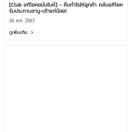
[Club อภิโชคอนันไบค์] - คืนกำไรให้ลูกค้า คลับอภิโชค
รับประทานชาบู-เถ้าแก่น้อย!
26 ส.ค. 2567
ดูเพิ่มเติม