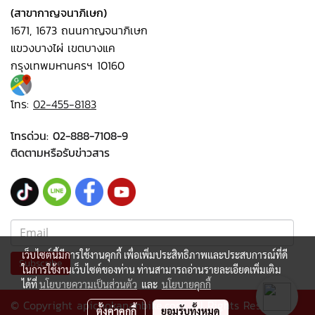
(สาขากาญจนาภิเษก)
1671, 1673 ถนนกาญจนาภิเษก
แขวงบางไผ่ เขตบางแค
กรุงเทพมหานครฯ 10160
โทร:
02-455-8183
โทรด่วน:
02-888-7108-9
ติดตามหรือรับข่าวสาร
เว็บไซต์นี้มีการใช้งานคุกกี้ เพื่อเพิ่มประสิทธิภาพและประสบการณ์ที่ดี
Subscribe
ในการใช้งานเว็บไซต์ของท่าน ท่านสามารถอ่านรายละเอียดเพิ่มเติม
ได้ที่
นโยบายความเป็นส่วนตัว
และ
นโยบายคุกกี้
© Copyright apichokananbike.com All Rights Reserved
ตั้งค่าคุกกี้
ยอมรับทั้งหมด