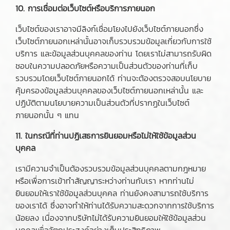
10. การเชื่อมต่อเว็บไซต์หรือบริการภายนอก
เว็บไซต์ของเราอาจมีลิงก์เชื่อมโยงไปยังเว็บไซต์ภายนอกซึ่ง
เว็บไซต์ภายนอกเหล่านั้นอาจเก็บรวบรวมข้อมูลเกี่ยวกับการใช้
บริการ และข้อมูลส่วนบุคคลของท่าน โดยเราไม่สามารถรับผิด
ชอบในความปลอดภัยหรือความเป็นส่วนตัวของท่านที่เก็บ
รวบรวมโดยเว็บไซต์ภายนอกได้ ท่านจะต้องตรวจสอบนโยบาย
คุ้มครองข้อมูลส่วนบุคคลของเว็บไซต์ภายนอกเหล่านั้น และ
ปฏิบัติตามนโยบายความเป็นส่วนตัวที่ปรากฏในเว็บไซต์
ภายนอกนั้น ๆ แทน
11. ในกรณีที่ท่านปฏิเสธการยินยอมหรือไม่ให้ใช้ข้อมูลส่วน
บุคคล
เรามีความจำเป็นต้องรวบรวมข้อมูลส่วนบุคคลตามกฎหมาย
หรือเพื่อการเข้าทำสัญญาระหว่างท่านกับเรา หากท่านไม่
ยินยอมให้เราใช้ข้อมูลส่วนบุคคล ท่านยังคงสามารถใช้บริการ
ของเราได้ ซึ่งอาจทำให้ท่านได้รับความสะดวกจากการใช้บริการ
น้อยลง เนื่องจากบริษัทไม่ได้รับความยินยอมให้ใช้ข้อมูลส่วน