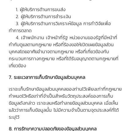
1. ผู้ให้บริการด้านการขนส่ง
2. ผู้ให้บริการด้านการชำระเงิน
3. ผู้ให้บริการด้านการวิเคราะห์ข้อมูล การทำวิจัยเพื่อ
ทำการตลาด
4. เจ้าพนักงาน เจ้าหน้าที่รัฐ หน่วยงานของรัฐที่มีหน้าที่
กำกับดูแลตามกฎหมาย หรือที่ร้องขอให้เปิดเผยข้อมูลส่วน
บุคคลโดยอาศัยอำนาจตามกฎหมาย หรือที่เกี่ยวข้องกับ
กระบวนการทางกฎหมาย หรือที่ได้รับอนุญาตตามกฎหมายที่
เกี่ยวข้อง
7. ระยะเวลาการเก็บรักษาข้อมูลส่วนบุคคล
เราจะเก็บรักษาข้อมูลส่วนบุคคลของท่านไว้เพียงเท่าที่กฎหมาย
กำหนดไว้หรือเท่าที่จำเป็นสำหรับวัตถุประสงค์ของการเก็บ
ข้อมูลดังกล่าว เราจะลบหรือทำลายข้อมูลส่วนบุคคล เมื่อเห็น
แล้วว่าการเก็บข้อมูลนั้น ไม่มีความจำเป็นตามจุดประสงค์ที่ได้
ระบุไว้
8. การรักษาความปลอดภัยของข้อมูลส่วนบุคคล