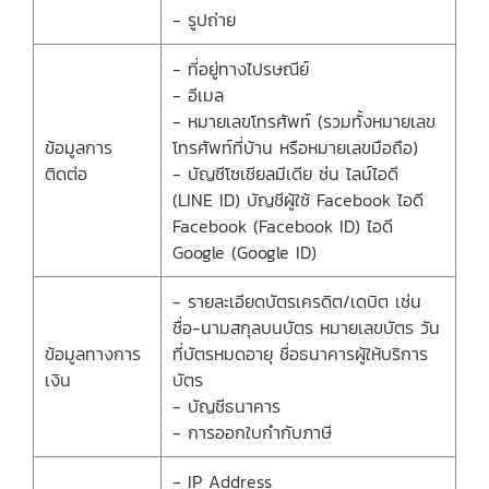
- รูปถ่าย
- ที่อยู่ทางไปรษณีย์
- อีเมล
- หมายเลขโทรศัพท์ (รวมทั้งหมายเลข
ข้อมูลการ
โทรศัพท์ที่บ้าน หรือหมายเลขมือถือ)
ติดต่อ
- บัญชีโซเชียลมีเดีย ช่น ไลน์ไอดี
(LINE ID) บัญชีผู้ใช้ Facebook ไอดี
Facebook (Facebook ID) ไอดี
Google (Google ID)
- รายละเอียดบัตรเครดิต/เดบิต เช่น
ชื่อ-นามสกุลบนบัตร หมายเลขบัตร วัน
ข้อมูลทางการ
ที่บัตรหมดอายุ ชื่อธนาคารผู้ให้บริการ
เงิน
บัตร
- บัญชีธนาคาร
- การออกใบกำกับภาษี
- IP Address