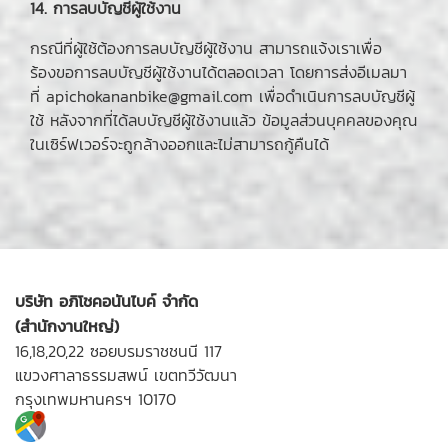
14. การลบบัญชีผู้ใช้งาน
กรณีที่ผู้ใช้ต้องการลบบัญชีผู้ใช้งาน สามารถแจ้งเราเพื่อ
ร้องขอการลบบัญชีผู้ใช้งานได้ตลอดเวลา โดยการส่งอีเมลมา
ที่ apichokananbike@gmail.com เพื่อดำเนินการลบบัญชีผู้
ใช้ หลังจากที่ได้ลบบัญชีผู้ใช้งานแล้ว ข้อมูลส่วนบุคคลของคุณ
ในเซิร์ฟเวอร์จะถูกล้างออกและไม่สามารถกู้คืนได้
บริษัท อภิโชคอนันไบค์ จำกัด
(สำนักงานใหญ่)
16,18,20,22 ซอยบรมราชชนนี 117
แขวงศาลาธรรมสพน์ เขตทวีวัฒนา
กรุงเทพมหานครฯ 10170