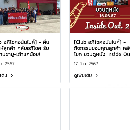
b อภิโชคอนันไบค์] - คืน
[Club อภิโชคอนันไบค์] -
ห้ลูกค้า คลับอภิโชค รับ
กิจกรรมขอบคุณลูกค้า คลั
านชาบู-เถ้าแก่น้อย!
โชค ชวนดูหนัง Inside Ou
ค. 2567
17 มิ.ย. 2567
มเติม
ดูเพิ่มเติม