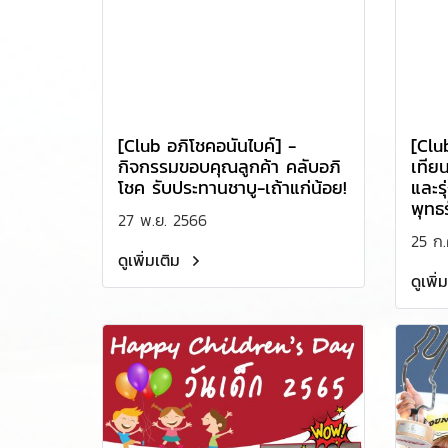
[Club อภิโชคอนันไบค์] -
[Clu
กิจกรรมขอบคุณลูกค้า คลับอภิ
เทีย
โชค รับประทานชาบู-เถ้าแก่น้อย!
และรุ
พุทธร
27 พ.ย. 2566
25 ก.
ดูเพิ่มเติม
ดูเพิ่