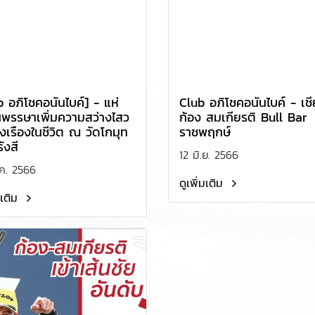
b อภิโชคอนันไบค์] - แห่
Club อภิโชคอนันไบค์ - เชีย
นพรรษาเพิ่มความสว่างไสว
ก้อง สมเกียรติ Bull Bar
่งเรืองในชีวิต ณ วัดโกมุท
ราชพฤกษ์
ังสี
12 มิ.ย. 2566
ค. 2566
ดูเพิ่มเติม
มเติม