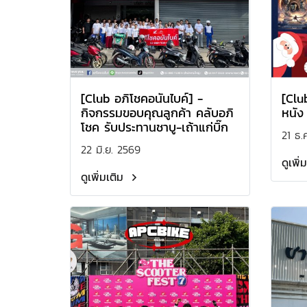
[Club อภิโชคอนันไบค์] -
[Clu
กิจกรรมขอบคุณลูกค้า คลับอภิ
หนัง
โชค รับประทานชาบู-เถ้าแก่บิ๊ก
21 ธ.
22 มิ.ย. 2569
ดูเพิ่
ดูเพิ่มเติม