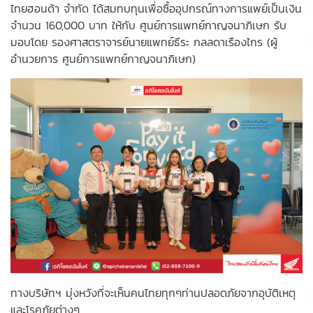
ไทยฮอนด้า จำกัด ได้สมทบทุนเพื่อซื้ออุปกรณ์ทางการแพย์เป็นเงิน
จำนวน 160,000 บาท ให้กับ ศูนย์การแพทย์กาญจนาภิเษก รับ
มอบโดย รองศาสตราจารย์นายแพทย์ธีระ กลลดาเรืองไกร (ผู้
อำนวยการ ศูนย์การแพทย์กาญจนาภิเษก)
ทางบริษัทฯ มุ่งหวังที่จะเห็นคนไทยทุกๆท่านปลอดภัยจากอุบัติเหตุ
และโรคภัยต่างๆ