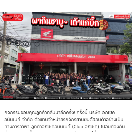
กิจกรรมขอบคุณลูกค้ากลับมาอีกครั้ง! ครั้งนี้ บริษัท อภิโชค
อนันไบค์ จำกัด ตัวแทนจำหน่ายรถจักรยานยนต์ฮอนด้าอย่างเป็น
ทางการได้พา ลูกค้าอภิโชคอนันไบค์ (Club อภิโชค) ไปอิ่มท้องกัน