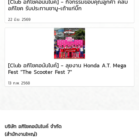
[Club อภิโชคอนันไบค์] - กิจกรรมขอบคุณลูกค้า คลับ
อภิโชค รับประทานชาบู-เถ้าแก่บิ๊ก
22 มิ.ย. 2569
[Club อภิโชคอนันไบค์] - ลุยงาน Honda A.T. Mega
Fest "The Scooter Fest 7"
13 ก.พ. 2568
บริษัท อภิโชคอนันไบค์ จำกัด
(สำนักงานใหญ่)