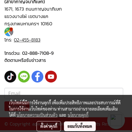
(สาขากาญจนาภิเษก)
1671, 1673 ถนนกาญจนาภิเษก
แขวงบางไผ่ เขตบางแค
กรุงเทพมหานครฯ 10160
โทร:
02-455-8183
โทรด่วน:
02-888-7108-9
ติดตามหรือรับข่าวสาร
เว็บไซต์นี้มีการใช้งานคุกกี้ เพื่อเพิ่มประสิทธิภาพและประสบการณ์ที่ดี
Subscribe
ในการใช้งานเว็บไซต์ของท่าน ท่านสามารถอ่านรายละเอียดเพิ่มเติม
ได้ที่
นโยบายความเป็นส่วนตัว
และ
นโยบายคุกกี้
© Copyright apichokananbike.com All Rights Reserved
ตั้งค่าคุกกี้
ยอมรับทั้งหมด