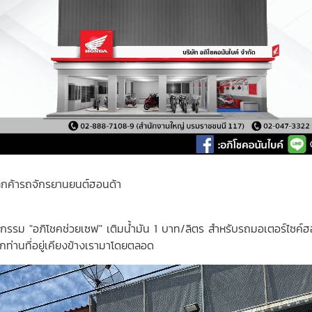
้ลูกค้ารถจักรยานยนต์ฮอนด้า
รม "อภิโชคช่วยเซฟ" เติมน้ำมัน 1 บาท/ลิตร สำหรับรถมอเตอร์ไซค์ฮอนด้า 
ท่านที่อยู่เคียงข้างเรามาโดยตลอด