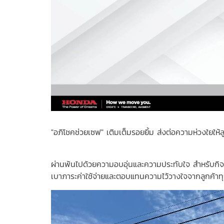
"อภิโชคช่วยเซฟ" เติมเต็มรอยยิ้ม ส่งต่อความห่วงใยให
ผ่านพ้นไปด้วยความอบอุ่นและความประทับใจ สำหรับกิจกร
เบาภาระค่าใช้จ่ายและตอบแทนความไว้วางใจจากลูกค้าทุก