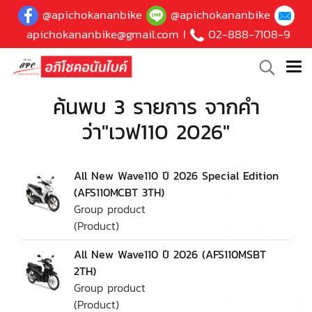
@apichokananbike
@apichokananbike
apichokananbike@gmail.com
I
02-888-7108-9
ค้นพบ 3 รายการ จากคำ
ว่า"เวฟ110 2026"
All New Wave110 ปี 2026 Special Edition
(AFS110MCBT 3TH)
Group product
(Product)
All New Wave110 ปี 2026 (AFS110MSBT
2TH)
Group product
(Product)