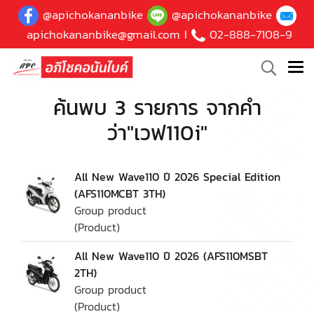
@apichokananbike
@apichokananbike
apichokananbike@gmail.com
I
02-888-7108-9
ค้นพบ 3 รายการ จากคำ
ว่า"เวฟ110i"
All New Wave110 ปี 2026 Special Edition
(AFS110MCBT 3TH)
Group product
(Product)
All New Wave110 ปี 2026 (AFS110MSBT
2TH)
Group product
(Product)