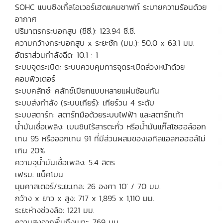
SOHC แบบซิงเกิ้ลโอเวอร์เฮดแคมชาฟท์ ระบายความร้อนด้วย
อากาศ
ปริมาตรกระบอกสูบ (ซีซี.): 123.94 ซี.ซี.
ความกว้างกระบอกสูบ x ระยะชัก (มม.): 50.0 x 63.1 มม.
อัตราส่วนกำลังฉีด: 10.1 : 1
ระบบจุดระเบิด: ระบบควบคุมการจุดระเบิดล่วงหน้าด้วย
คอมพิวเตอร์
ระบบคลัทช์: คลัทช์เปียกแบบหลายแผ่นซ้อนกัน
ระบบส่งกำลัง (ระบบเกียร์): เกียร์วน 4 ระดับ
ระบบสตาร์ท: สตาร์ทมือด้วยระบบไฟฟ้า และสตาร์ทเท้า
น้ำมันเชื่อเพลิง: เบนซินไร้สารตะกั่ว หรือน้ำมันแก๊สโซฮอล์ออก
เทน 95 หรือออกเทน 91 ที่มีส่วนผสมของเอทิลแอลกอฮอล์ไม่
เกิน 20%
ความจุน้ำมันเชื้อเพลิง: 5.4 ลิตร
เฟรม: แบ็คโบน
มุมคาสเตอร์/ระยะเทล: 26 องศา 10′ / 70 มม.
กว้าง x ยาว x สูง: 717 x 1,895 x 1,110 มม.
ระยะห่างช่วงล้อ: 1221 มม.
ความสูงจากพื้นถึงเบาะ: 769 มม.