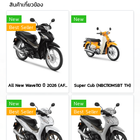
สินค้าเกี่ยวข้อง
New
New
Best Seller
All New Wave110 ปี 2026 (AFS110MSBT 2TH)
Super Cub (NBC110MSBT TH)
New
New
Best Seller
Best Seller