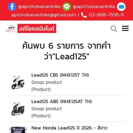
@apichokananbike
@apichokananbike
apichokananbike@gmail.com
I
02-888-7108-9
ค้นพบ 6 รายการ จากคำ
ว่า"Lead125"
Lead125 CBS (NHX125T TH)
Group product
(Product)
Lead125 ABS (NHX125AT TH)
Group product
(Product)
New Honda Lead125 ปี 2026 - สีขาว