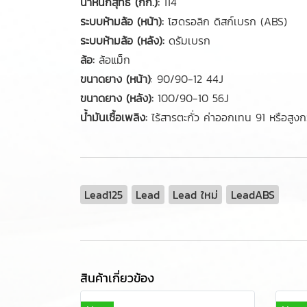
น้ำหนักสุทธิ (กก.):
114
ระบบห้ามล้อ (หน้า):
โฮดรอลิก ดิสก์เบรก (ABS)
ระบบห้ามล้อ (หลัง):
ดรัมเบรก
ล้อ:
ล้อแม็ก
ขนาดยาง (หน้า)
: 90/90-12 44J
ขนาดยาง (หลัง):
100/90-10 56J
น้ำมันเชื้อเพลิง:
ไร้สารตะกั่ว ค่าออกเทน 91 หรือสูง
Lead125
Lead
Lead ใหม่
LeadABS
สินค้าเกี่ยวข้อง