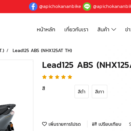
@apichokananbike
@apichokananbi
หน้าหลัก
เกี่ยวกับเรา
สินค้า
ข่
T.)
Lead125 ABS (NHX125AT TH)
Lead125 ABS (NHX125
สี
สีดำ
สีเทา
เพิ่มรายการโปรด
เปรียบเทียบ