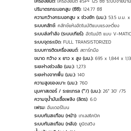
เครื่องยนต์:
เครื่องยนต์ eSP+ 125 ซีซี ระบบจ่ายน้
ปริมาตรกระบอกสูบ (ซีซี):
124.77 ซีซี
ความกว้างกระบอกสูบ x ช่วงชัก (มม.):
53.5 ม.ม. x 
ระบบคลัทช์:
คลัทช์แห้งอัตโนมัติแบบแรงเหวี่ยง
ระบบส่งกำลัง (ระบบเกียร์):
อัตโนมัติ แบบ V-MATI
ระบบจุดระเบิด:
FULL TRANSISTORIZED
ระบบการติดเครื่องยนต์:
สตาร์ทมือ
ขนาด กว้าง x ยาว x สูง (มม.):
695 x 1,844 x 1,1
ระยะห่างช่วงล้อ (มม.):
1,273
ระยะห่างจากพื้น (มม.):
140
ความสูงของเบาะ (มม.):
760
มุมคาสเตอร์ / ระยะเทรล (°'/) (มม.):
26° 30' /75
ความจุน้ำมันเชื้อเพลิง (ลิตร)
: 6.0
เฟรม:
อันเดอร์โบน
ระบบกันสะเทือน (หน้า):
เทเลสโคปิค
ระบบกันสะเทือน (หลัง):
ยูนิตสวิง