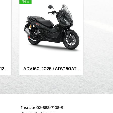
New
Giorno+ CBS 2026 (ACF125 CBT TH)
ADV160 2026 (ADV160AT 3TH / 7TH)
โทรด่วน:
02-888-7108-9