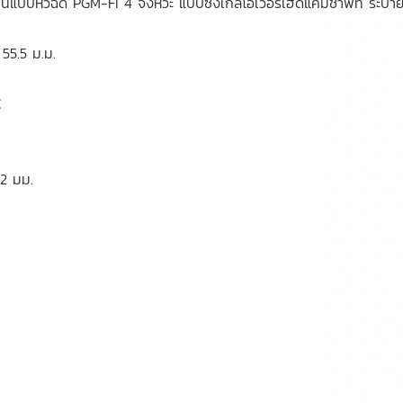
ำมันแบบหัวฉีด PGM-FI 4 จังหวะ แบบซิงเกิลโอเวอร์เฮดแคมชาฟท์ ระบา
55.5 ม.ม.
C
32 มม.