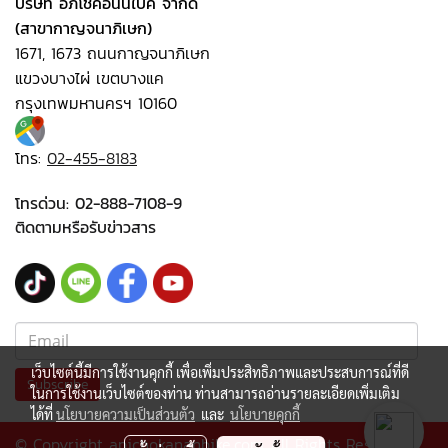
บริษัท อภิโชคอนันไบค์ จำกัด
(สาขากาญจนาภิเษก)
1671, 1673 ถนนกาญจนาภิเษก
แขวงบางไผ่ เขตบางแค
กรุงเทพมหานครฯ 10160
โทร:
02-455-8183
โทรด่วน:
02-888-7108-9
ติดตามหรือรับข่าวสาร
เว็บไซต์นี้มีการใช้งานคุกกี้ เพื่อเพิ่มประสิทธิภาพและประสบการณ์ที่ดี
Subscribe
ในการใช้งานเว็บไซต์ของท่าน ท่านสามารถอ่านรายละเอียดเพิ่มเติม
ได้ที่
นโยบายความเป็นส่วนตัว
และ
นโยบายคุกกี้
© Copyright apichokananbike.com All Rights Reserved