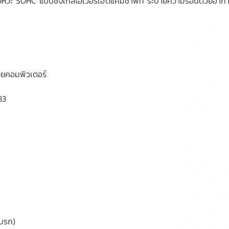
จังหวะ SOHC แบบซิงเกิ้ลโอเวอร์เฮดแคมชาฟท์ ระบายความร้อนด้วยอาก
วยคอมพิวเตอร์
83
เบรก)