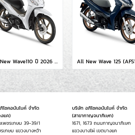
All New Wave110 ปี 2026 Special Edition (AFS110MCBT 3TH)
อภิโชคอนันไบค์ จำกัด
บริษัท อภิโชคอนันไบค์ จำกัด
างแค)
(สาขากาญจนาภิเษก)
ยเพชรเกษม 39-39/1
1671, 1673 ถนนกาญจนาภิเษก
รเกษม แขวงบางหว้า
แขวงบางไผ่ เขตบางแค