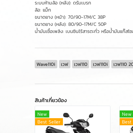
ระบบห้ามล้อ (หลัง): ดรัมเบรก
ล้อ: แม็ก
ขนาดยาง (หน้า): 70/90-17M/C 38P
ขนาดยาง (หลัง): 80/90-17M/C 50P
น้ำมันเชื้อเพลิง: เบนซินไร้สารตะกั่ว หรือน้ำมันแ
Wave110i
เวฟ
เวฟ110
เวฟ110i
เวฟ110 2
สินค้าเกี่ยวข้อง
New
New
Best Seller
Best 