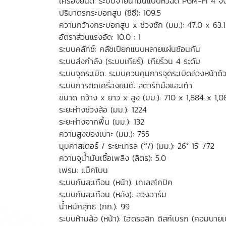
เครื่องยนต์: ระบบจ่ายน้ำมันแบบหัวฉีด PGM-FI 4 
ปริมาตรกระบอกสูบ (ซีซี): 109.5
ความกว้างกระบอกสูบ x ช่วงชัก (มม.): 47.0 x 63.1
อัตราส่วนแรงอัด: 10.0 : 1
ระบบคลัทช์: คลัชเปียกแบบหลายแผ่นซ้อนกัน
ระบบส่งกำลัง (ระบบเกียร์): เกียร์วน 4 ระดับ
ระบบจุดระเบิด: ระบบควบคุมการจุดระเบิดล่วงหน้าด้
ระบบการติดเครื่องยนต์: สตาร์ทมือและเท้า
ขนาด กว้าง x ยาว x สูง (มม.): 710 x 1,884 x 1,0
ระยะห่างช่วงล้อ (มม.): 1224
ระยะห่างจากพื้น (มม.): 132
ความสูงของเบาะ (มม.): 755
มุมคาสเตอร์ / ระยะเทรล (°'/) (มม.): 26° 15' /72
ความจุน้ำมันเชื้อเพลิง (ลิตร): 5.0
เฟรม: แบ็คโบน
ระบบกันสะเทือน (หน้า): เทเลสโคปิค
ระบบกันสะเทือน (หลัง): สวิงอาร์ม
น้ำหนักสุทธิ (กก.): 99
ระบบห้ามล้อ (หน้า): ไฮดรอลิก ดิสก์เบรก (คอมบาย